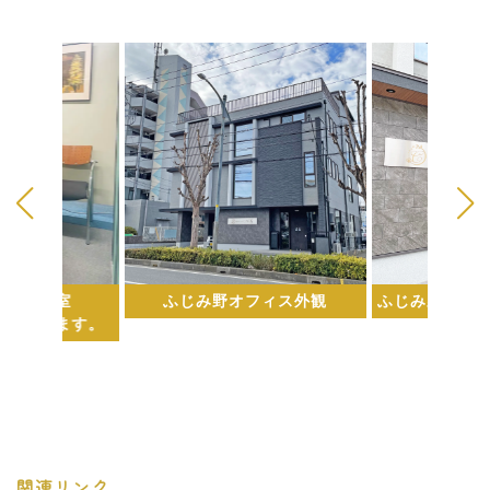
ィス応接室
ふじみ野オフィス外観
ふじみ野オフ
用いただけます。
関連リンク