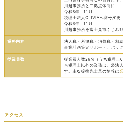
川越事務所と二拠点体制に
令和6年
11月
税理士法人CLIVIAへ商号変更
令和6年
11月
川越事務所を富士見市ふじみ野
業務内容
法人税・所得税・消費税・相続
事業計画策定サポート、バック
従業員数
従業員人数26名（うち税理士6
※税理士以外の業務は、幣法人
す。主な提携先士業の情報は
業
アクセス