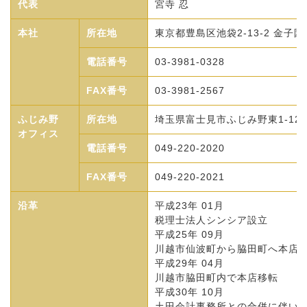
代表
宮寺 忍
本社
所在地
東京都豊島区池袋2-13-2 金子園
電話番号
03-3981-0328
FAX番号
03-3981-2567
ふじみ野
所在地
埼玉県富士見市ふじみ野東1-12-
オフィス
電話番号
049-220-2020
FAX番号
049-220-2021
沿革
平成23年 01月
税理士法人シンシア設立
平成25年 09月
川越市仙波町から脇田町へ本店
平成29年 04月
川越市脇田町内で本店移転
平成30年 10月
土田会計事務所との合併に伴い